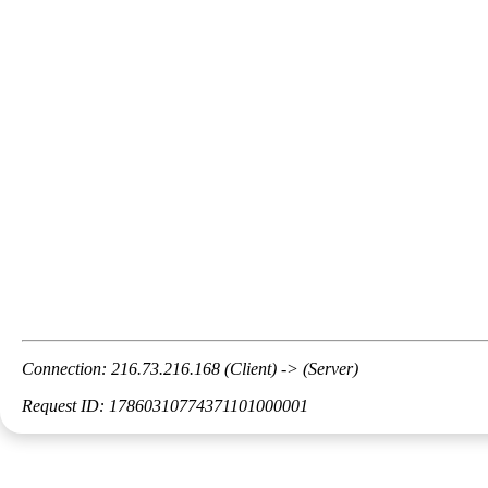
Connection: 216.73.216.168 (Client) -> (Server)
Request ID: 17860310774371101000001