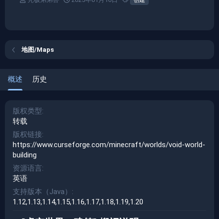
创建
者
建
签
日
期
地图/Maps
概述
历史
版权类型
转载
版权链接
https://www.curseforge.com/minecraft/worlds/void-world-
building
资源语言
英语
支持版本（Java）
1.12
1.13
1.14
1.15
1.16
1.17
1.18
1.19
1.20