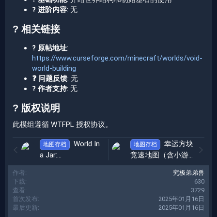
?️ 进阶内容
: 无
? 相关链接​
? 原帖地址
:
https://www.curseforge.com/minecraft/worlds/void-
world-building
❓ 问题反馈
: 无
? 作者支持
: 无
? 版权说明​
此模组遵循 WTFPL 授权协议。
World In
幸运方块
地图存档
地图存档
a Jar:
竞速地图（含小游
REMASTERED（瓶
戏）Lucky Block
作者
究极弟弟兽
中世界：重制版）
Race Map
2025-01-
下载
630
2025-01-16
16
查看
3729
首次发布
2025年01月16日
最后更新
2025年01月16日