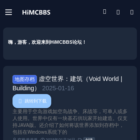
嗨，游客，欢迎来到HiMCBBS论坛！
虚空世界：建筑（Void World |
地图存档
Building）
2025-01-16
跳转到下载
主要用于空岛游戏如空岛战争、床战等，可单人或多
人使用。世界中仅有一块基石供玩家开始建造。仅支
持JAVA版。还介绍了如何将该世界添加到存档中，
包括在Windows系统下的
作
创
标
究极弟弟兽
2025年01月16日