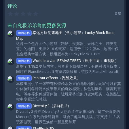
评论
0
0 星
.
0
来自究极弟弟兽的更多资源
0
星
幸运方块竞速地图（含小游戏）Lucky Block Race
地图存档
Map
这是一个包含 4 个小游戏（跑酷、投掷器、天梯之王、精英竞
速）的地图，支持 2 - 6 名玩家，适用于 1.12.2 版本，地图中仅
包含经典幸运方块，模组版本为 Lucky Block 1.12.2
World In a Jar: REMASTERED（瓶中世界：重制版）
地图存档
新增了 1.18.2 更新内容，可查看下载侧边栏，有两种语言版本，
同时在 PlanetMinecraft 有基岩版移植，链接为PlanetMinecraft
Parkour effects（跑酷效果）
地图存档
本模组提供了一张带有独特药水效果的跑酷地图，玩家可以在其
中体验到各种药水效果带来的奇妙感受，从色彩爆炸、烟雾到雷
电、瀑布等多种感官体验，让玩家将想象力变为现实，在跑酷过
程中享受难忘时刻。
Diversity 3（多样性 3）
地图存档
Diversity 3 是在 Diversity 2 大热近 5 年后推出的，是广受喜爱的
Minecraft 系列的最终篇章，融合了趣味与挑战，可支持 1 - 3 名
玩家游玩，世界已焕然一新且更加开
SkyBlock 2D
地图存档