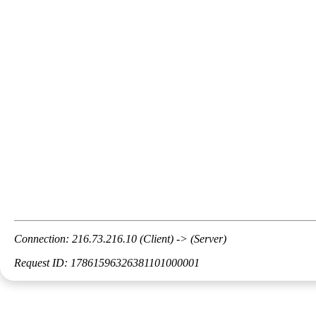
Connection: 216.73.216.10 (Client) -> (Server)
Request ID: 17861596326381101000001