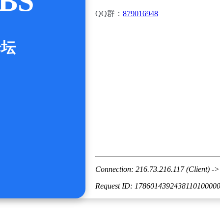
BS
QQ群：
879016948
论坛
Connection: 216.73.216.117 (Client) ->
Request ID: 178601439243811010000