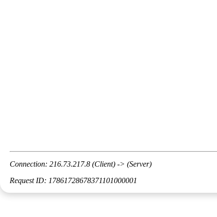
Connection: 216.73.217.8 (Client) -> (Server)
Request ID: 17861728678371101000001