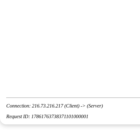
Connection: 216.73.216.217 (Client) -> (Server)
Request ID: 17861763738371101000001