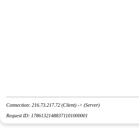
Connection: 216.73.217.72 (Client) -> (Server)
Request ID: 17861321488371101000001