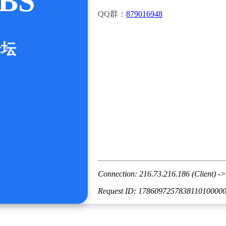
BS
QQ群：
879016948
论坛
Connection: 216.73.216.186 (Client) ->
Request ID: 178609725783811010000