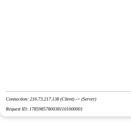
Connection: 216.73.217.138 (Client) -> (Server)
Request ID: 17859857800381101000001