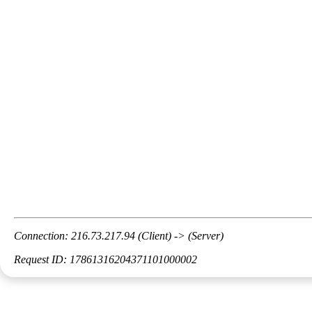
Connection: 216.73.217.94 (Client) -> (Server)
Request ID: 17861316204371101000002