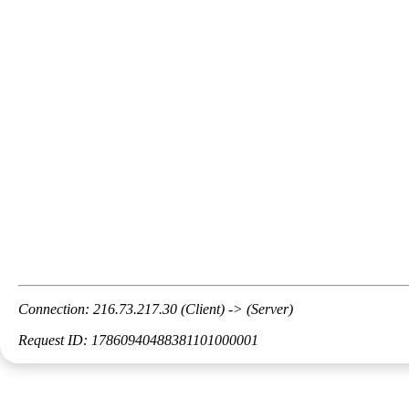
Connection: 216.73.217.30 (Client) -> (Server)
Request ID: 17860940488381101000001