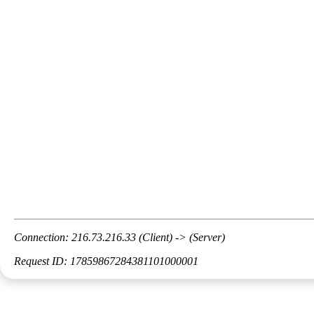
Connection: 216.73.216.33 (Client) -> (Server)
Request ID: 17859867284381101000001