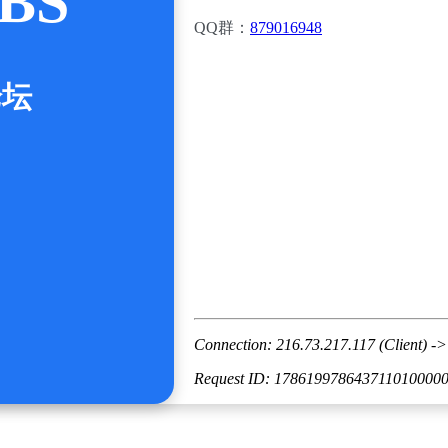
BS
QQ群：
879016948
论坛
Connection: 216.73.217.117 (Client) ->
Request ID: 178619978643711010000