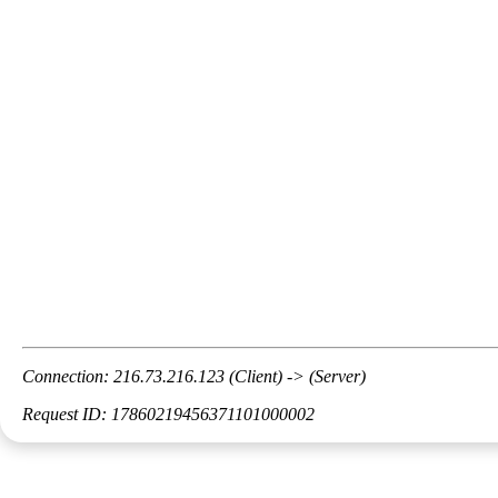
Connection: 216.73.216.123 (Client) -> (Server)
Request ID: 17860219456371101000002