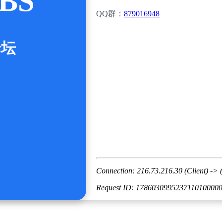
BS
QQ群：
879016948
论坛
Connection: 216.73.216.30 (Client) -> 
Request ID: 178603099523711010000