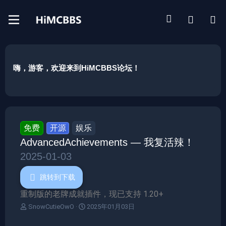
嗨，游客，欢迎来到HiMCBBS论坛！
免费
开源
娱乐
AdvancedAchievements — 我复活辣！
2025-01-03
跳转到下载
重制版的老牌成就插件，现已支持 1.20+
作
创
SnowCutieOwO
2025年01月03日
者
建
日