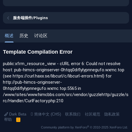
期
服务端插件/Plugins
概述
历史
讨论区
Template Compilation Error
public:xfrm_resource_view - cURL error 6: Could not resolve
host: pub-himcs-originserver-0htqq0diflylypnnegufo.wxmc.top
(see https://curl.haxx.se/libcurl/c/libcurl-errors.html) for
http://pub-himcs-originserver-
0htqq0diflylypnnegufo.wxmc.top:5565 in
/www/sites/www.himcbbs.com/src/vendor/guzzlehttp/guzzle/s
rc/Handler/CurlFactory.php:210
Dark Beta
简体中文 (CHS)
联系我们
社区规范
隐私政策
帮助
R
S
®
Community platform by XenForo
© 2010-2025 XenForo Ltd.
S