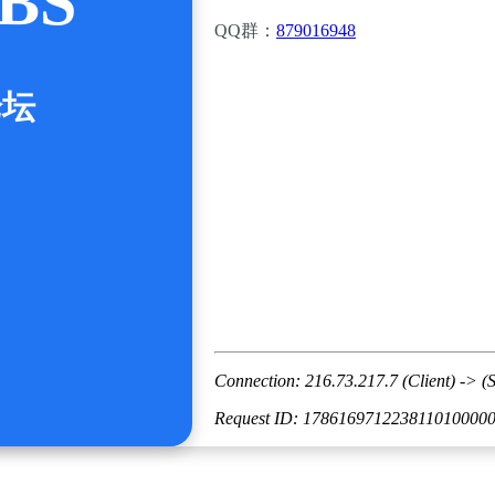
BS
QQ群：
879016948
论坛
Connection: 216.73.217.7 (Client) -> (S
Request ID: 178616971223811010000