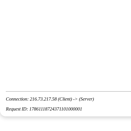
Connection: 216.73.217.58 (Client) -> (Server)
Request ID: 17861118724371101000001