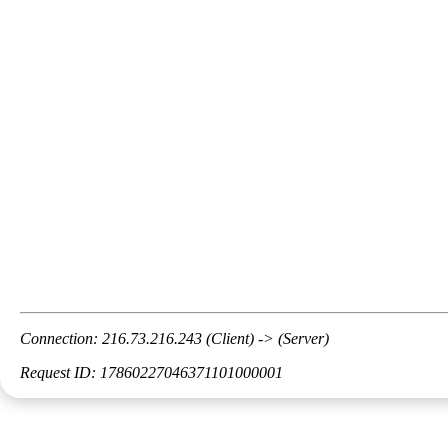
Connection: 216.73.216.243 (Client) -> (Server)
Request ID: 17860227046371101000001