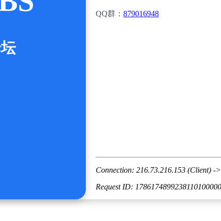
BS
QQ群：
879016948
论坛
Connection: 216.73.216.153 (Client) ->
Request ID: 178617489923811010000