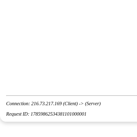
Connection: 216.73.217.169 (Client) -> (Server)
Request ID: 17859862534381101000001