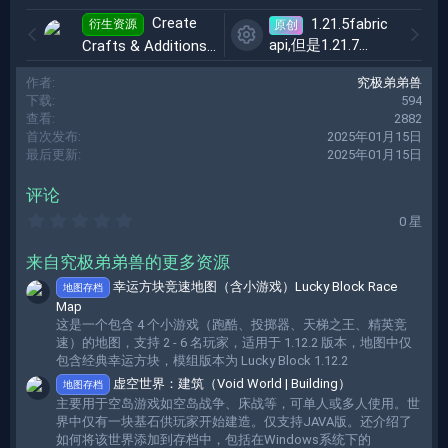
Create
1.21.5fabric
衍生资源
原创
api,但是1.21.7
Crafts & Additions
资
release
2025-01-15
作者
究极弟弟兽
源
下载
594
图
查看
2882
首次发布
2025年01月15日
标
最后更新
2025年01月15日
评论
0
0 星
.
0
来自究极弟弟兽的更多资源
0
星
幸运方块竞速地图（含小游戏）Lucky Block Race
地图存档
Map
这是一个包含 4 个小游戏（跑酷、投掷器、天梯之王、精英竞
速）的地图，支持 2 - 6 名玩家，适用于 1.12.2 版本，地图中仅
包含经典幸运方块，模组版本为 Lucky Block 1.12.2
虚空世界：建筑（Void World | Building）
地图存档
主要用于空岛游戏如空岛战争、床战等，可单人或多人使用。世
界中仅有一块基石供玩家开始建造。仅支持JAVA版。还介绍了
如何将该世界添加到存档中，包括在Windows系统下的