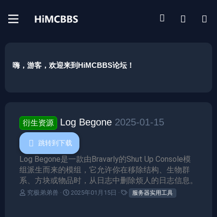
嗨，游客，欢迎来到HiMCBBS论坛！
Log Begone
2025-01-15
衍生资源
跳转到下载
Log Begone是一款由Bravarly的Shut Up Console模
组派生而来的模组，它允许你在移除结构、生物群
系、方块或物品时，从日志中删除烦人的日志信息。
作
创
标
究极弟弟兽
2025年01月15日
服务器实用工具
者
建
签
日