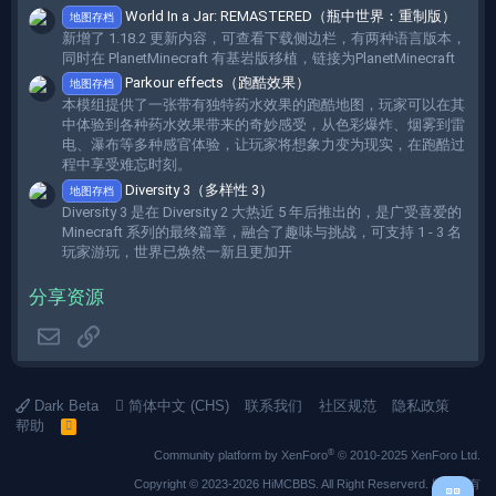
World In a Jar: REMASTERED（瓶中世界：重制版）
地图存档
新增了 1.18.2 更新内容，可查看下载侧边栏，有两种语言版本，
同时在 PlanetMinecraft 有基岩版移植，链接为PlanetMinecraft
Parkour effects（跑酷效果）
地图存档
本模组提供了一张带有独特药水效果的跑酷地图，玩家可以在其
中体验到各种药水效果带来的奇妙感受，从色彩爆炸、烟雾到雷
电、瀑布等多种感官体验，让玩家将想象力变为现实，在跑酷过
程中享受难忘时刻。
Diversity 3（多样性 3）
地图存档
Diversity 3 是在 Diversity 2 大热近 5 年后推出的，是广受喜爱的
Minecraft 系列的最终篇章，融合了趣味与挑战，可支持 1 - 3 名
玩家游玩，世界已焕然一新且更加开
分享资源
邮箱
链接
Dark Beta
简体中文 (CHS)
联系我们
社区规范
隐私政策
帮助
R
S
®
Community platform by XenForo
© 2010-2025 XenForo Ltd.
S
Copyright © 2023-2026 HiMCBBS. All Right Reserverd. 版权所有
二维