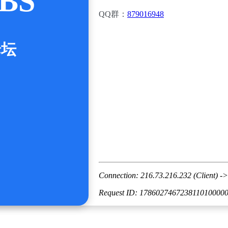
BS
QQ群：
879016948
论坛
Connection: 216.73.216.232 (Client) ->
Request ID: 178602746723811010000