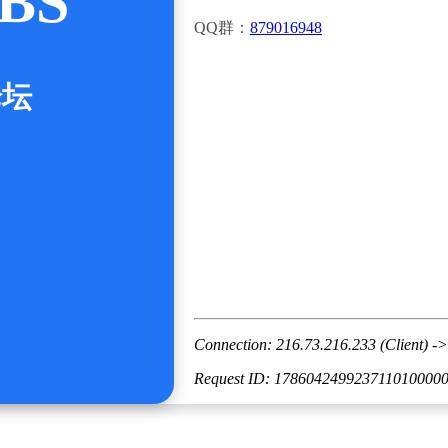
BS
QQ群：
879016948
论坛
Connection: 216.73.216.233 (Client) ->
Request ID: 178604249923711010000