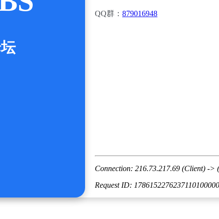
BS
QQ群：
879016948
论坛
Connection: 216.73.217.69 (Client) -> 
Request ID: 178615227623711010000