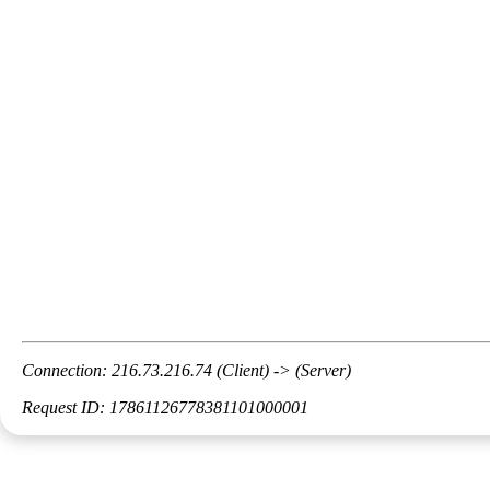
Connection: 216.73.216.74 (Client) -> (Server)
Request ID: 17861126778381101000001