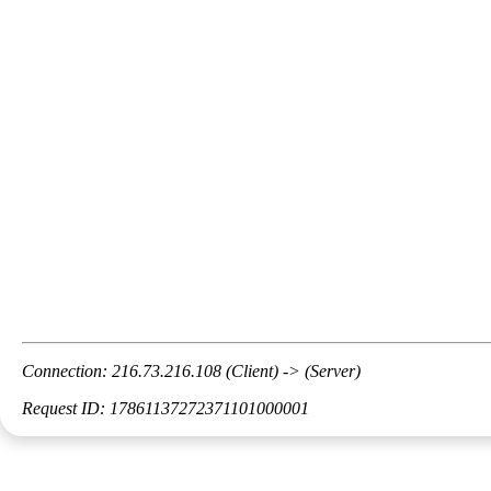
Connection: 216.73.216.108 (Client) -> (Server)
Request ID: 17861137272371101000001