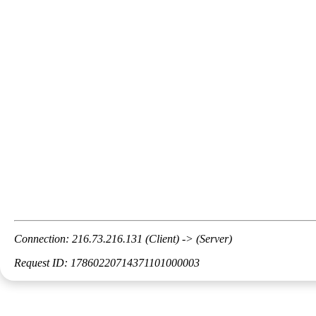
Connection: 216.73.216.131 (Client) -> (Server)
Request ID: 17860220714371101000003