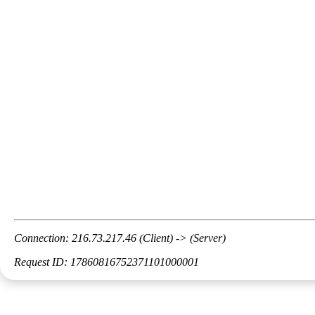
Connection: 216.73.217.46 (Client) -> (Server)
Request ID: 17860816752371101000001