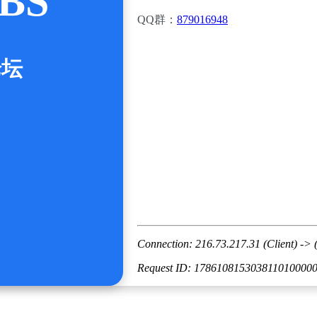
BS
QQ群：
879016948
论坛
Connection: 216.73.217.31 (Client) -> 
Request ID: 178610815303811010000