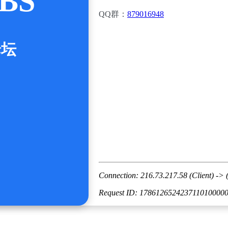
BS
QQ群：
879016948
论坛
Connection: 216.73.217.58 (Client) -> 
Request ID: 178612652423711010000