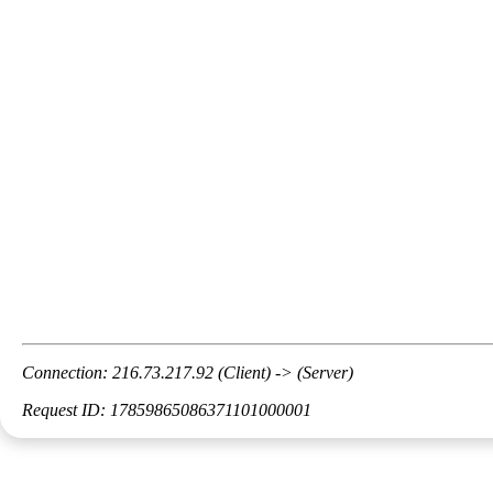
Connection: 216.73.217.92 (Client) -> (Server)
Request ID: 17859865086371101000001