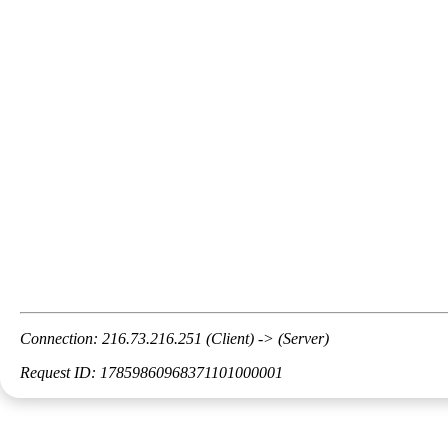
Connection: 216.73.216.251 (Client) -> (Server)
Request ID: 17859860968371101000001