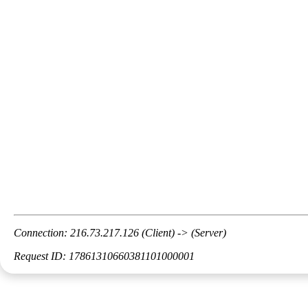
Connection: 216.73.217.126 (Client) -> (Server)
Request ID: 17861310660381101000001