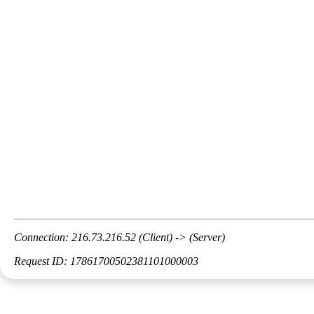
Connection: 216.73.216.52 (Client) -> (Server)
Request ID: 17861700502381101000003