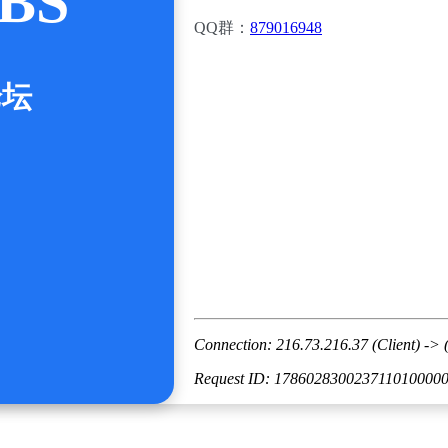
BS
QQ群：
879016948
论坛
Connection: 216.73.216.37 (Client) -> 
Request ID: 178602830023711010000