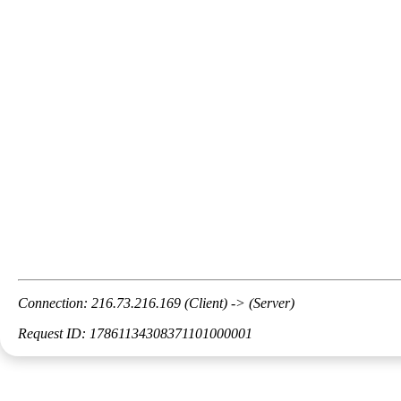
Connection: 216.73.216.169 (Client) -> (Server)
Request ID: 17861134308371101000001