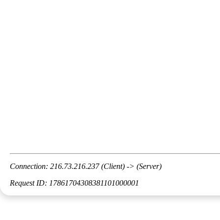
Connection: 216.73.216.237 (Client) -> (Server)
Request ID: 17861704308381101000001