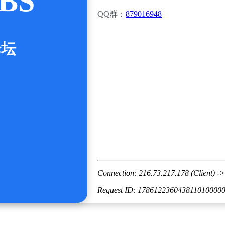
BS
QQ群：
879016948
论坛
Connection: 216.73.217.178 (Client) ->
Request ID: 178612236043811010000