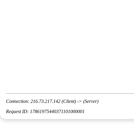
Connection: 216.73.217.142 (Client) -> (Server)
Request ID: 17861975440371101000001