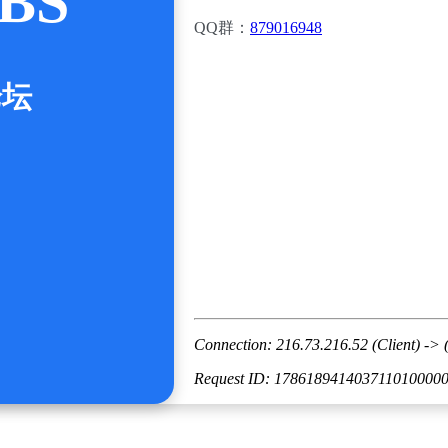
BS
QQ群：
879016948
论坛
Connection: 216.73.216.52 (Client) -> 
Request ID: 178618941403711010000