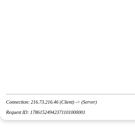
Connection: 216.73.216.46 (Client) -> (Server)
Request ID: 17861524942371101000001