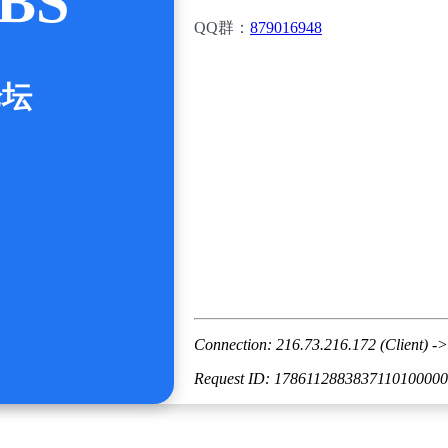
BS
QQ群：
879016948
论坛
Connection: 216.73.216.172 (Client) ->
Request ID: 178611288383711010000