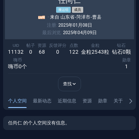
任尚仁
搬运组
成员
·
来自
山东省-菏泽市-曹县
注册
2025年01月08日
最后浏览
2025年04月09日
UID
帖子
资源
反馈评分
点数
金粒
钻石
11132
0
68
0
122
金粒2543粒
钻石0颗
嗨币
勋章
嗨币0个
1
查找
个人空间
最新动态
近期信息
资源
勋章
关于
背包
任尚仁 的个人空间没有信息。