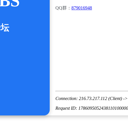
BS
QQ群：
879016948
论坛
Connection: 216.73.217.112 (Client) ->
Request ID: 178609505243811010000