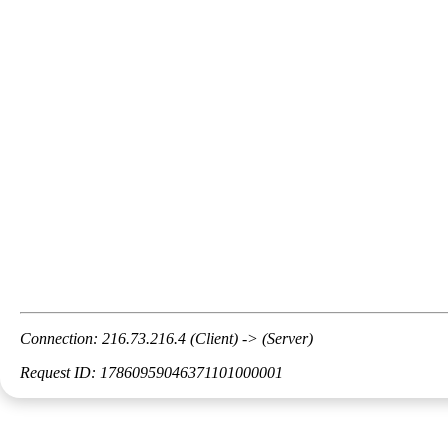
Connection: 216.73.216.4 (Client) -> (Server)
Request ID: 17860959046371101000001