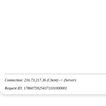
Connection: 216.73.217.36 (Client) -> (Server)
Request ID: 17860759254371101000001