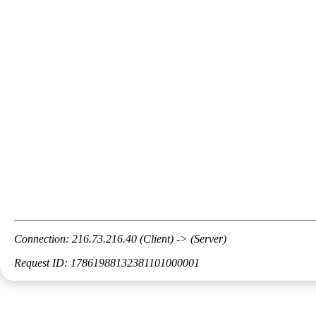
Connection: 216.73.216.40 (Client) -> (Server)
Request ID: 17861988132381101000001