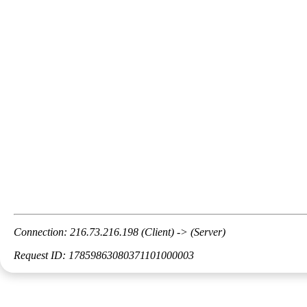
Connection: 216.73.216.198 (Client) -> (Server)
Request ID: 17859863080371101000003