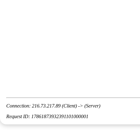
Connection: 216.73.217.89 (Client) -> (Server)
Request ID: 17861873932391101000001